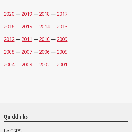
2020
—
2019
—
2018
—
2017
2016
—
2015
—
2014
—
2013
2012
—
2011
—
2010
—
2009
2008
—
2007
—
2006
—
2005
2004
—
2003
—
2002
—
2001
Quicklinks
Le CSPS