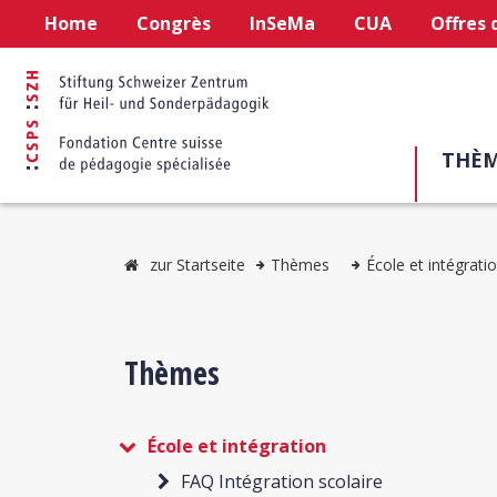
Home
Congrès
InSeMa
CUA
Offres 
THÈM
zur Startseite
Thèmes
École et intégrati
Thèmes
École et intégration
FAQ Intégration scolaire