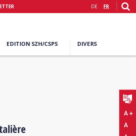
ETTER
DE
FR
EDITION SZH/CSPS
DIVERS
A +
A
talière