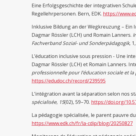
Eine Erfolgsgeschichte der integrativen Schule
Regellehrpersonen. Bern, EDK.
https://www.e
Inklusive Bildung an der Wegkreuzung – Ein I
Dagmar Rössler (LCH) und Romain Lanners.
I
Fachverband Sozial- und Sonderpädagogik
, 1
L’éducation inclusive sous pression - Une inte
Dagmar Rössler (LCH) et Romain Lanners. In
professionnelle pour l’éducation sociale et la
https://edudoc.ch/record/239595
L’intégration avant la séparation selon nos st
spécialisée
,
15
(02), 59–70.
https://doi.org/10.
La pédagogie spécialisée, le parent pauvre du
https://www.edk.ch/fr/la-cdip/blog/20250827