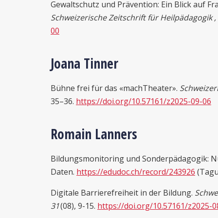
Gewaltschutz und Prävention: Ein Blick auf Fr
Schweizerische Zeitschrift für Heilpädagogik ,
00
Joana Tinner
Bühne frei für das «machTheater».
Schweizeri
35–36.
https://doi.org/10.57161/z2025-09-06
Romain Lanners
Bildungsmonitoring und Sonderpädagogik: Nu
Daten.
https://edudoc.ch/record/243926
(Tagun
Digitale Barrierefreiheit in der Bildung.
Schwei
3
1
(08), 9-15.
https://doi.org/10.57161/z2025-0