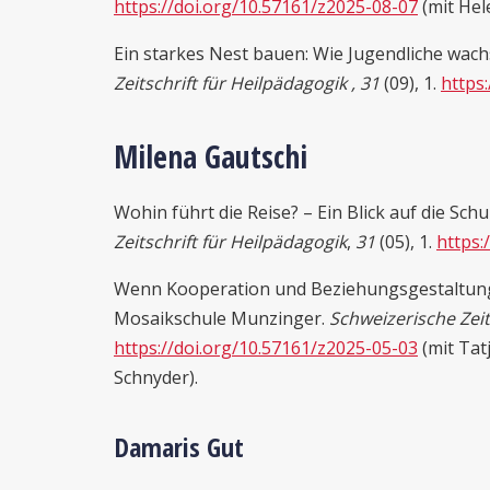
https://doi.org/10.57161/z2025-08-07
(mit Hel
Ein starkes Nest bauen: Wie Jugendliche wachs
Zeitschrift für Heilpädagogik , 31
(09), 1.
https
Milena Gautschi
Wohin führt die Reise? – Ein Blick auf die Schu
Zeitschrift für Heilpädagogik
,
31
(05), 1.
https:
Wenn Kooperation und Beziehungsgestaltung m
Mosaikschule Munzinger.
Schweizerische Zeit
https://doi.org/10.57161/z2025-05-03
(mit Tat
Schnyder).
Damaris Gut