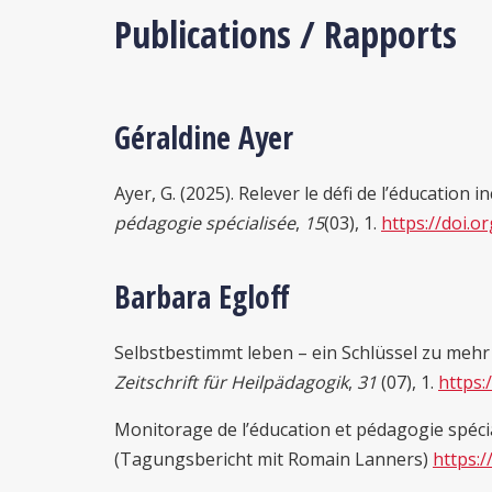
Publications / Rapports
Géraldine Ayer
Ayer, G. (2025). Relever le défi de l’éducation i
pédagogie spécialisée
,
15
(03), 1.
https://doi.o
Barbara Egloff
Selbstbestimmt leben – ein Schlüssel zu mehr 
Zeitschrift für Heilpädagogik
,
31
(07), 1.
https:
Monitorage de l’éducation et pédagogie spécial
(Tagungsbericht mit Romain Lanners)
https: