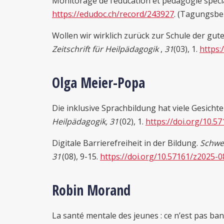
Monitorage de l’éducation et pédagogie spécial
https://edudoc.ch/record/243927
. (Tagungsber
Wollen wir wirklich zurück zur Schule der guten
Zeitschrift für Heilpädagogik
,
31
(03), 1.
https:
Olga Meier-Popa
Die inklusive Sprachbildung hat viele Gesichter.
Heilpädagogik, 3
1
(02), 1.
https://doi.org/10.5
Digitale Barrierefreiheit in der Bildung.
Schwei
3
1
(08), 9-15.
https://doi.org/10.57161/z2025-0
Robin Morand
La santé mentale des jeunes : ce n’est pas banal