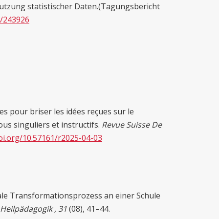
tzung statistischer Daten.(Tagungsbericht
d/243926
es pour briser les idées reçues sur le
ous singuliers et instructifs.
Revue Suisse De
doi.org/10.57161/r2025-04-03
gitale Transformationsprozess an einer Schule
 Heilpädagogik , 31
(08), 41–44.