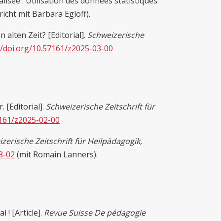
isée : Utilisation des données statistiques.
icht mit Barbara Egloff).
 alten Zeit? [Editorial].
Schweizerische
//doi.org/10.57161/z2025-03-00
 [Editorial].
Schweizerische Zeitschrift für
7161/z2025-02-00
zerische Zeitschrift für Heilpädagogik,
8-02
(mit Romain Lanners).
 ! [Article].
Revue Suisse De pédagogie