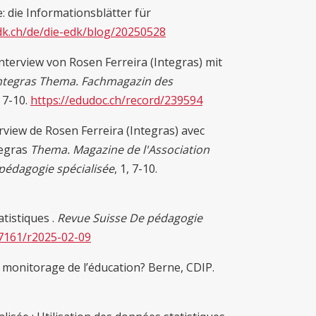
: die Informationsblätter für
dk.ch/de/die-edk/blog/20250528
nterview von Rosen Ferreira (Integras) mit
ntegras Thema. Fachmagazin des
, 7-10.
https://edudoc.ch/record/239594
rview de Rosen Ferreira (Integras) avec
tegras
Thema. Magazine de l'Association
 pédagogie spécialisée
, 1, 7-10.
atistiques .
Revue Suisse De pédagogie
57161/r2025-02-09
 monitorage de l’éducation? Berne, CDIP.