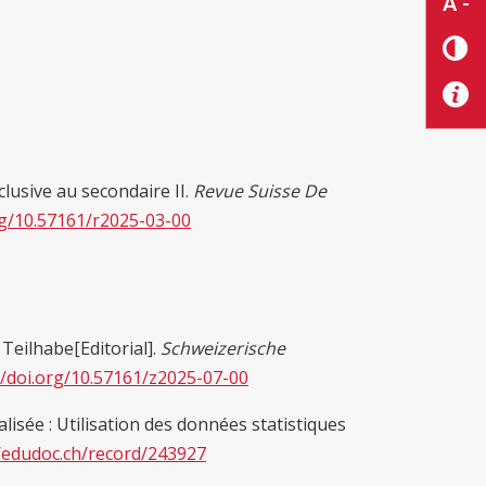
A -
nclusive au secondaire II.
Revue Suisse De
rg/10.57161/r2025-03-00
Teilhabe[Editorial].
Schweizerische
//doi.org/10.57161/z2025-07-00
isée : Utilisation des données statistiques
//edudoc.ch/record/243927