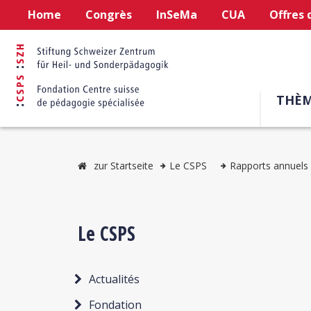
Home
Congrès
InSeMa
CUA
Offres 
THÈM
zur Startseite
Le CSPS
Rapports annuels
Le CSPS
Actualités
Fondation