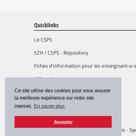
Quicklinks
Le CSPS
SZH / CSPS - Repository
Fiches d'information pour les enseignant-e-
Offres d’emploi
Ce site utilise des cookies pour vous assurer
Formation continue
la meilleure expérience sur notre site
Contact
internet.
En savoir plus
Accepter
© 2026 SZH/CSPS
| Maison des cantons - Sp