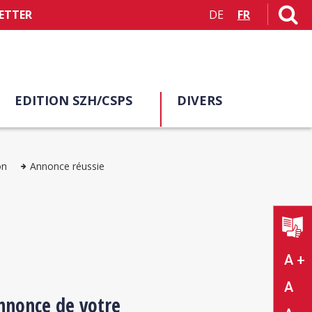
ETTER
DE
FR
EDITION SZH/CSPS
DIVERS
on
Annonce réussie
A +
A
nnonce de votre