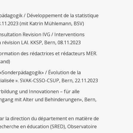
pädagogik / Développement de la statistique
08.11.2023 (mit Katrin Mühlemann, BSV)
nsultation Revision IVG / Interventions
 révision LAI. KKSP, Bern, 08.11.2023
ormation des rédactrices et rédacteurs MER.
rand)
 «Sonderpädagogik» / Évolution de la
cialisée ». SVAK-CSSO-CSUP, Bern, 22.11.2023
ildung und Innovationen – für alle
ang mit Alter und Behinderungen», Bern,
ar la direction du département en matière de
recherche en éducation (SRED), Observatoire