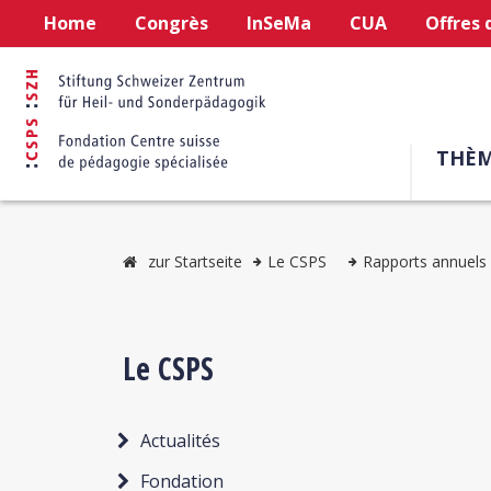
Home
Congrès
InSeMa
CUA
Offres 
THÈM
zur Startseite
Le CSPS
Rapports annuels
Le CSPS
Actualités
Fondation