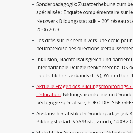
Sonderpädagogik: Zusatzerhebung zum be
spécialisée : Enquête complémentaire sur les
e
Netzwerk Bildungsstatistik
–
20
réseau sta
20.06.2023
Les défis sur le chemin vers une école pour
neuchâteloise des directions d’établissemen
Inklusion, Nachteilsausgleich und barrieref
Internationale Delegiertenkonferenz IDK d
Deutschlehrerverbands (IDV), Winterthur, 1
Aktuelle Fragen des Bildungsmonitorings / 
l'éducation
. Bildungsmonitoring und Sonde
pédagogie spécialisée, EDK/CDIP, SBFI/SEFR
Austausch Statistik der Sonderpädagogik K
Bildungsbedarf. VSA/Bista, Zürich, 14.09.20
Statistik der Sonderpädagogik: Aktueller 