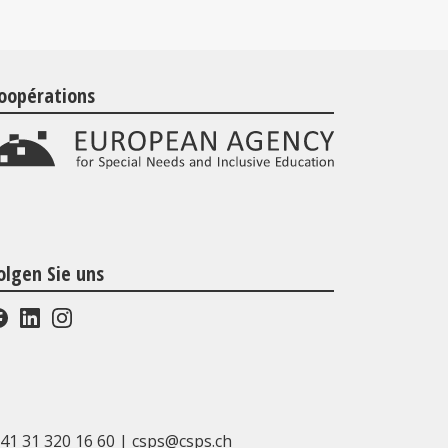
oopérations
olgen Sie uns
41 31 320 16 60
|
csps@csps.ch