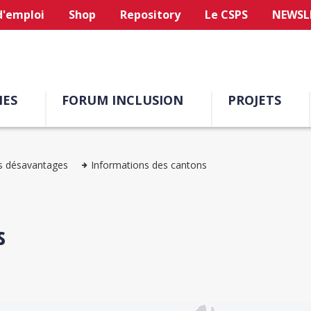
d'emploi
Shop
Repository
Le CSPS
NEWSL
ES
FORUM INCLUSION
PROJETS
s désavantages
Informations des cantons
s