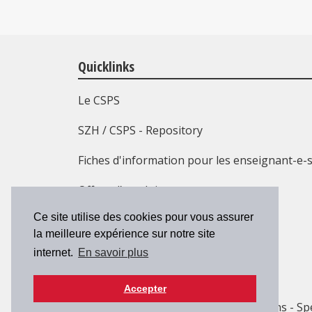
Quicklinks
Le CSPS
SZH / CSPS - Repository
Fiches d'information pour les enseignant-e-
Offres d’emploi
Ce site utilise des cookies pour vous assurer
Formation continue
la meilleure expérience sur notre site
Contact
internet.
En savoir plus
Accepter
© 2026 SZH/CSPS
| Maison des cantons - Sp