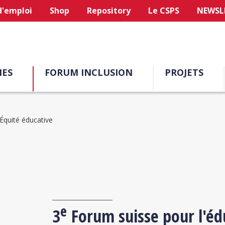
d'emploi
Shop
Repository
Le CSPS
NEWSL
ES
FORUM INCLUSION
PROJETS
Équité éducative
e
3
Forum suisse pour l'édu