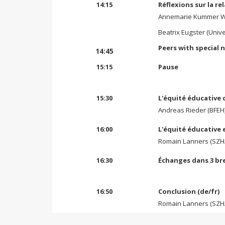
14:15
Réflexions sur la re
Annemarie Kummer W
Beatrix Eugster (Unive
Peers with special 
14:45
15:15
Pause
15:30
L'équité éducative d
Andreas Rieder (BFEH
16:00
L'équité éducative e
Romain Lanners (SZ
16:30
Échanges dans 3 b
16:50
Conclusion (de/fr)
Romain Lanners (SZH