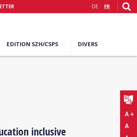
ETTER
DE
FR
EDITION SZH/CSPS
DIVERS
A +
A
cation inclusive