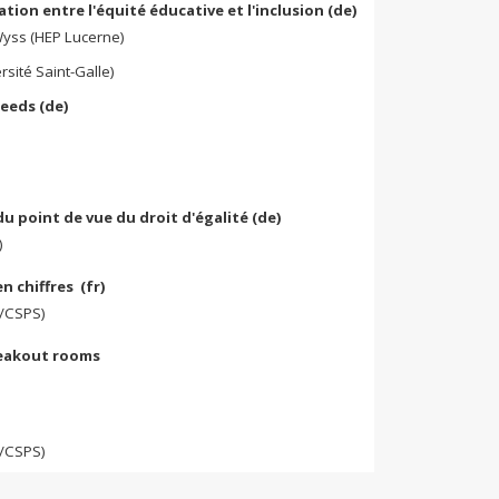
lation entre l'équité éducative et l'inclusion (de)
yss (HEP Lucerne)
rsité Saint-Galle)
needs (de)
u point de vue du droit d'égalité (de)
)
n chiffres (fr)
H/CSPS)
reakout rooms
/CSPS)