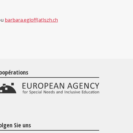
 ou
barbara.egloff(at)szh.ch
oopérations
olgen Sie uns