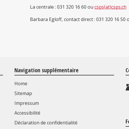
La centrale : 031 320 16 60 ou
csps(at)csps.ch
Barbara Egloff, contact direct : 031 320 16 50
Navigation supplémentaire
C
Home
Sitemap
Impressum
s
Accessibilité
F
Déclaration de confidentialité