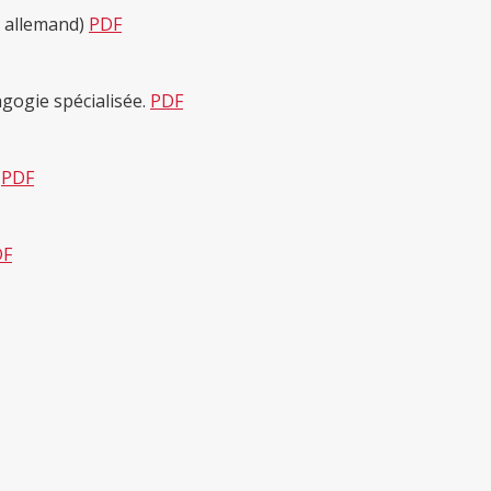
n allemand)
PDF
agogie spécialisée.
PDF
?
PDF
DF