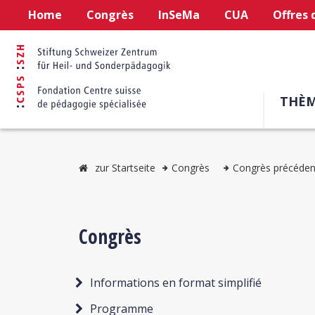
Home
Congrès
InSeMa
CUA
Offres 
THÈM
zur Startseite
Congrès
Congrès précéden
Congrès
Informations en format simplifié
Programme