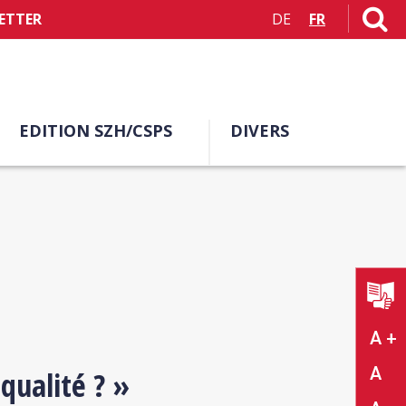
ETTER
DE
FR
EDITION SZH/CSPS
DIVERS
A +
A
qualité ? »