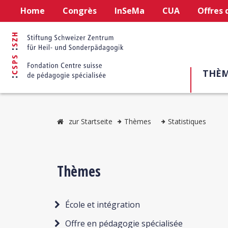
Home
Congrès
InSeMa
CUA
Offres 
THÈM
zur Startseite
Thèmes
Statistiques
Thèmes
École et intégration
Offre en pédagogie spécialisée