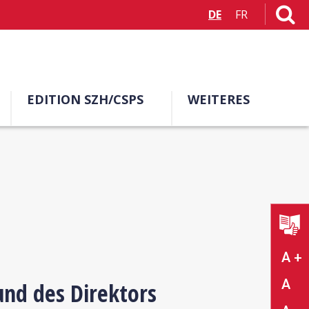
DE
FR
EDITION SZH/CSPS
WEITERES
A +
A
und des Direktors