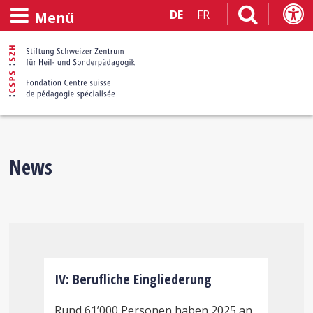
DE
FR
Menü
Willkommen
News
beim
Schweizer
Zentrum
IV: Berufliche Eingliederung
B
für
Rund 61’000 Personen haben 2025 an
A