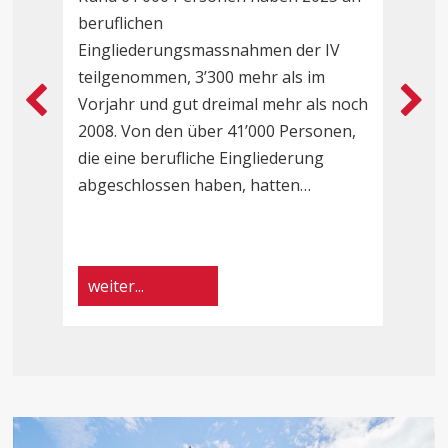
beruflichen
E
Heil-
n
Eingliederungsmassnahmen der IV
P
teilgenommen, 3’300 mehr als im
B
und
Vorjahr und gut dreimal mehr als noch
s
2008. Von den über 41’000 Personen,
d
Sonderpädagogik
…
die eine berufliche Eingliederung
u
abgeschlossen haben, hatten…
SZH
weiter...