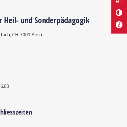
A -
ür Heil- und Sonderpädagogik
tfach, CH-3001 Bern
16.00
hliesszeiten