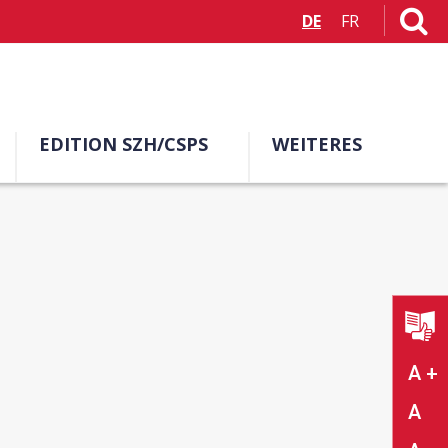
DE
FR
EDITION SZH/CSPS
WEITERES
A +
A