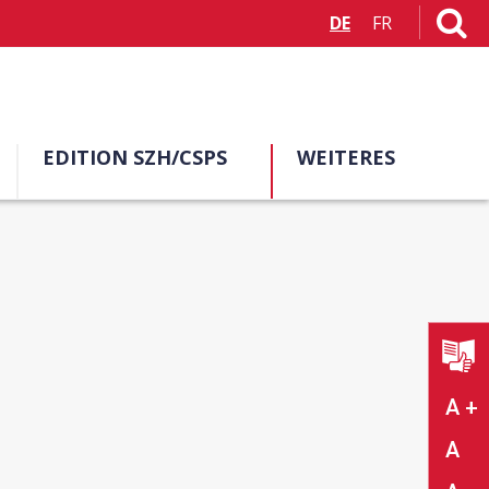
DE
FR
EDITION SZH/CSPS
WEITERES
A +
A