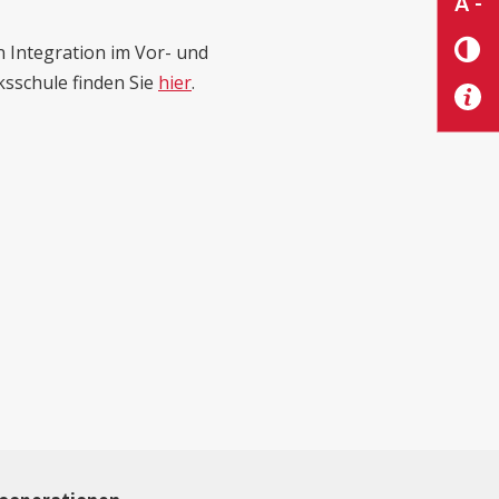
A -
n Integration im Vor- und
ksschule finden Sie
hier
.