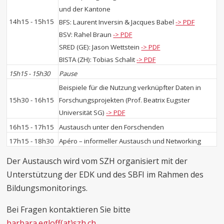
und der Kantone
14h15 - 15h15
BFS: Laurent Inversin & Jacques Babel
-> PDF
BSV: Rahel Braun
-> PDF
SRED (GE): Jason Wettstein
-> PDF
BISTA (ZH): Tobias Schalit
-> PDF
15h15 - 15h30
Pause
Beispiele für die Nutzung verknüpfter Daten in
15h30 - 16h15
Forschungsprojekten (Prof. Beatrix Eugster
Universität SG)
-> PDF
16h15 - 17h15
Austausch unter den Forschenden
17h15 - 18h30
Apéro – informeller Austausch und Networking
Der Austausch wird vom SZH organisiert mit der
Unterstützung der EDK und des SBFI im Rahmen des
Bildungsmonitorings.
Bei Fragen kontaktieren Sie bitte
barbara.egloff(at)szh.ch
.