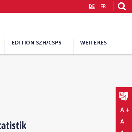
DE
FR
EDITION SZH/CSPS
WEITERES
A +
A
atistik