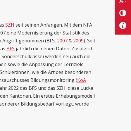
A -
das
SZH
seit seinen Anfängen. Mit dem NFA
07 eine Modernisierung der Statistik des
n Angriff genommen (BFS,
2007
&
2009
). Seit
 das
BFS
jährlich die neuen Daten. Zusätzlich
r Sonderschulklasse) werden neu auch die
n sowie die Anpassung der Lernziele
 Schüler:innen, wie die Art des besonderen
nsauschusses Bildungsmonitoring (
KoA
Jahr 2022 das BFS und das SZH, diese Lücke
 den Kantonen. Ein erstes Erhebungsmodell
esonderer Bildungsbedarf vorliegt, wurde